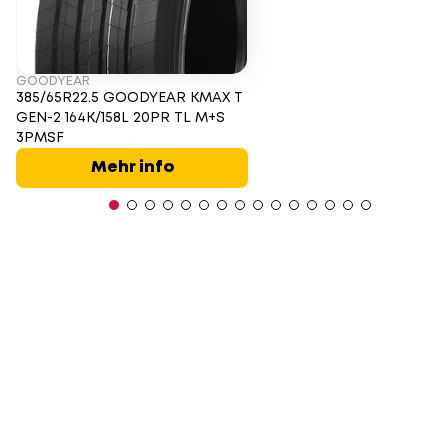
GOODYEAR
385/65R22.5 GOODYEAR KMAX T
GEN-2 164K/158L 20PR TL M+S
3PMSF
Mehr info