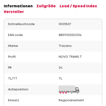
Informationen
Zollgröße
Load / Speed Index
Hersteller
Schnellsuchcode
10011507
EAN code
8859305552316
Marke
Trazano
Profil
NOVO TRANS T
PR
24
TL/TT
TL
Achsposition
Einsatz
Regionalverkehr