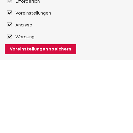
Erforderlich
Voreinstellungen
Analyse
Werbung
Voreinstellungen speichern
Über Heuver
Heuver
Geschichte
Mehr Über Heuver
Mein Heuver