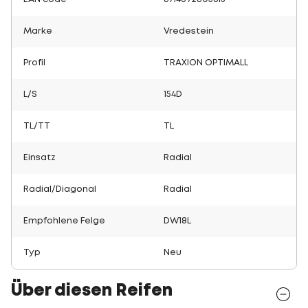
Marke
Vredestein
Profil
TRAXION OPTIMALL
L/S
154D
TL/TT
TL
Einsatz
Radial
Radial/Diagonal
Radial
Empfohlene Felge
DW18L
Typ
Neu
Über diesen Reifen