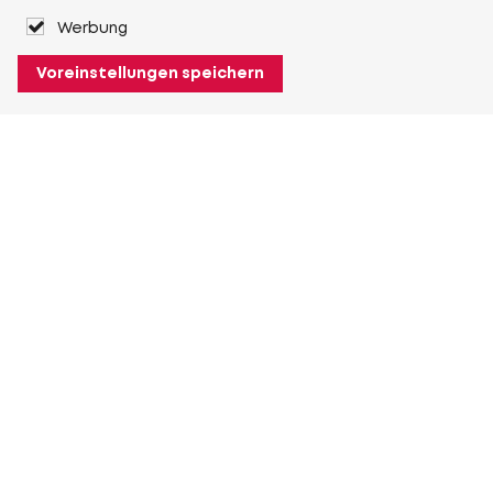
Werbung
Voreinstellungen speichern
Über Heuver
Heuver
Geschichte
Mehr Über Heuver
Mein Heuver
Einloggen
Registrieren
Mehr Mein Heuver