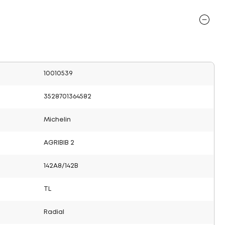
10010539
3528701364582
Michelin
AGRIBIB 2
142A8/142B
TL
Radial