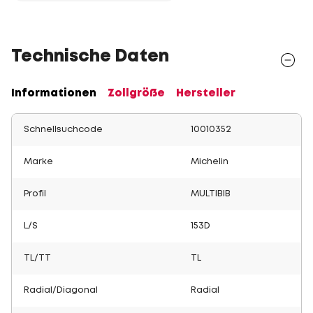
Technische Daten
Informationen
Zollgröße
Hersteller
Schnellsuchcode
10010352
Marke
Michelin
Profil
MULTIBIB
L/S
153D
TL/TT
TL
Radial/Diagonal
Radial