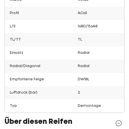
Profil
AC65
L/S
168D/156A8
TL/TT
TL
Einsatz
Radial
Radial/Diagonal
Radial
Empfohlene Felge
DW18L
Luftdruck (bar)
2
Typ
Demontage
Über diesen Reifen