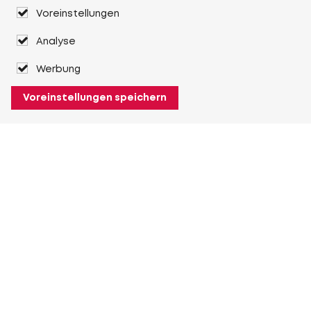
Voreinstellungen
Analyse
Werbung
Voreinstellungen speichern
Über Heuver
Heuver
Geschichte
Mehr Über Heuver
Mein Heuver
Einloggen