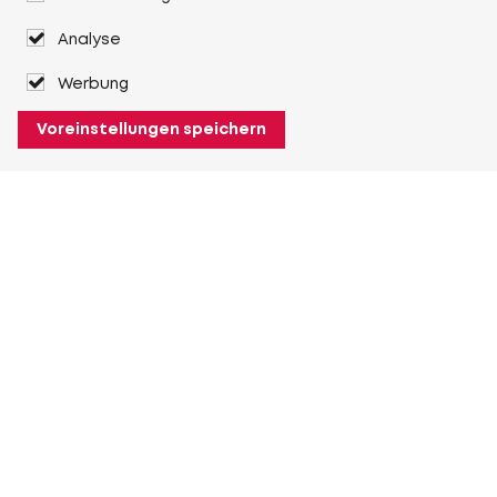
Analyse
Werbung
Voreinstellungen speichern
Über Heuver
Heuver
Geschichte
Mehr Über Heuver