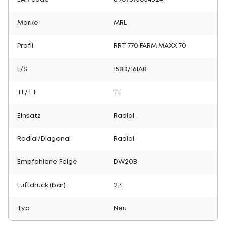
Marke
MRL
Profil
RRT 770 FARM MAXX 70
L/S
158D/161A8
TL/TT
TL
Einsatz
Radial
Radial/Diagonal
Radial
Empfohlene Felge
DW20B
Luftdruck (bar)
2.4
Typ
Neu