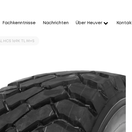
Fachkenntnisse
Nachrichten
Über Heuver
Kontak
L HCS 169K TL M+S