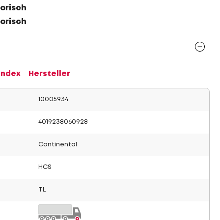
orisch
orisch
Index
Hersteller
10005934
4019238060928
Continental
HCS
TL