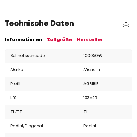
Technische Daten
Informationen
Zollgröße
Hersteller
Schnellsuchcode
10005049
Marke
Michelin
Profil
AGRIBIB
L/S
133A8B
TL/TT
TL
Radial/Diagonal
Radial