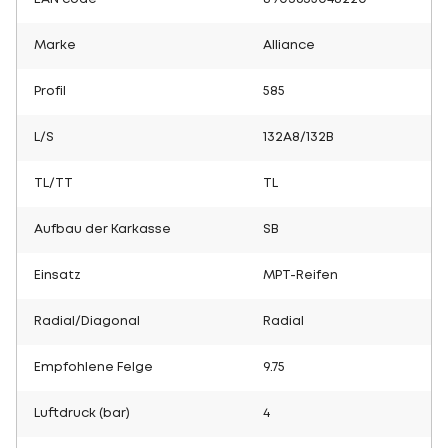
Marke
Alliance
Profil
585
L/S
132A8/132B
TL/TT
TL
Aufbau der Karkasse
SB
Einsatz
MPT-Reifen
Radial/Diagonal
Radial
Empfohlene Felge
9.75
Luftdruck (bar)
4