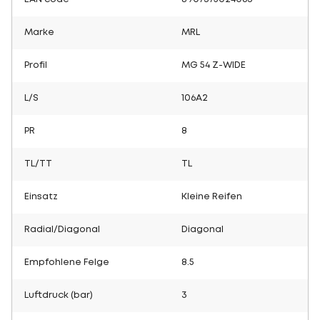
Marke
MRL
Profil
MG 54 Z-WIDE
L/S
106A2
PR
8
TL/TT
TL
Einsatz
Kleine Reifen
Radial/Diagonal
Diagonal
Empfohlene Felge
8.5
Luftdruck (bar)
3