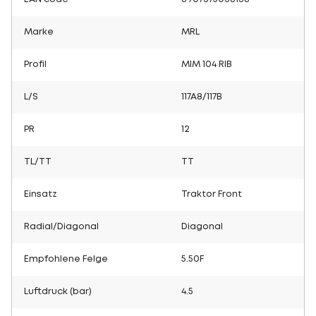
Marke
MRL
Profil
MIM 104 RIB
L/S
117A8/117B
PR
12
TL/TT
TT
Einsatz
Traktor Front
Radial/Diagonal
Diagonal
Empfohlene Felge
5.50F
Luftdruck (bar)
4.5