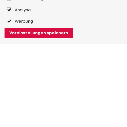
Analyse
Werbung
Voreinstellungen speichern
Über Heuver
Heuver
Geschichte
Mehr Über Heuver