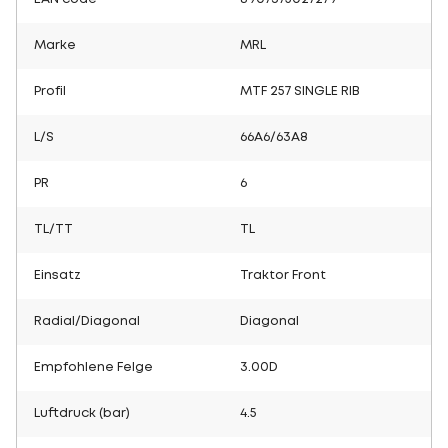
Marke
MRL
Profil
MTF 257 SINGLE RIB
L/S
66A6/63A8
PR
6
TL/TT
TL
Einsatz
Traktor Front
Radial/Diagonal
Diagonal
Empfohlene Felge
3.00D
Luftdruck (bar)
4.5