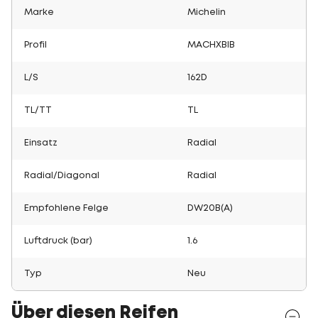
Marke
Michelin
Profil
MACHXBIB
L/S
162D
TL/TT
TL
Einsatz
Radial
Radial/Diagonal
Radial
Empfohlene Felge
DW20B(A)
Luftdruck (bar)
1.6
Typ
Neu
Über diesen Reifen