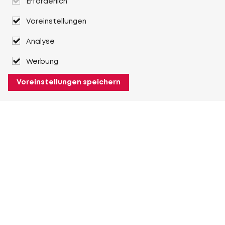
Erforderlich
Voreinstellungen
Analyse
Werbung
Voreinstellungen speichern
Über Heuver
Heuver
Geschichte
Mehr Über Heuver
Mein Heuver