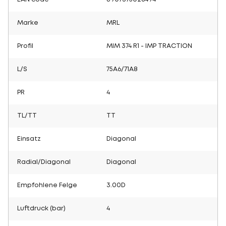
Marke
MRL
Profil
MIM 374 R1 - IMP TRACTION
L/S
75A6/71A8
PR
4
TL/TT
TT
Einsatz
Diagonal
Radial/Diagonal
Diagonal
Empfohlene Felge
3.00D
Luftdruck (bar)
4