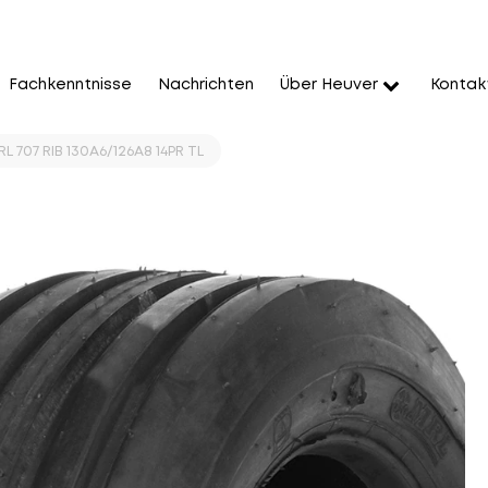
Fachkenntnisse
Nachrichten
Über Heuver
Kontak
RL 707 RIB 130A6/126A8 14PR TL