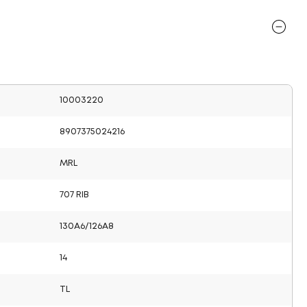
10003220
8907375024216
MRL
707 RIB
130A6/126A8
14
TL