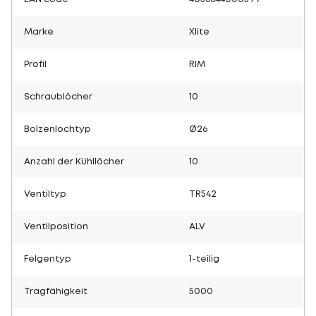
Marke
Xlite
Profil
RIM
Schraublöcher
10
Bolzenlochtyp
Ø26
Anzahl der Kühllöcher
10
Ventiltyp
TR542
Ventilposition
ALV
Felgentyp
1-teilig
Tragfähigkeit
5000