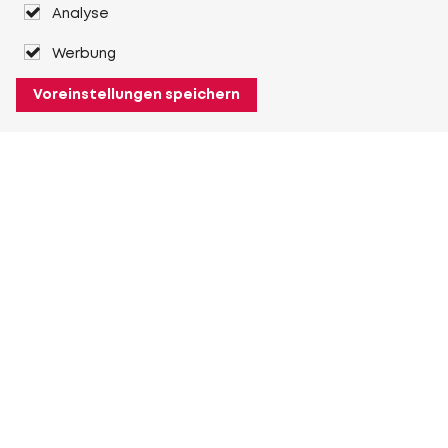
Analyse
Werbung
Voreinstellungen speichern
Über Heuver
Heuver
Geschichte
Mehr Über Heuver