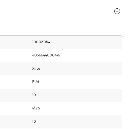
10003054
4056644000476
Xlite
RIM
10
Ø26
10