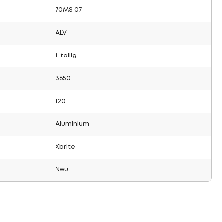
70MS 07
ALV
1-teilig
3650
120
Aluminium
Xbrite
Neu