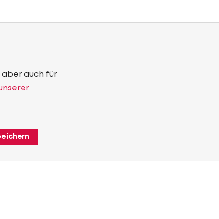
 aber auch für
 unserer
peichern