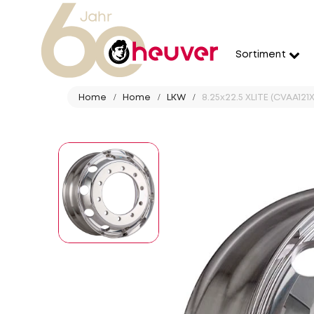
Sortiment
Home
Home
LKW
8.25x22.5 XLITE (CVAA121