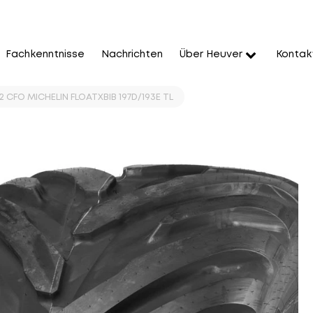
Fachkenntnisse
Nachrichten
Über Heuver
Kontak
 CFO MICHELIN FLOATXBIB 197D/193E TL