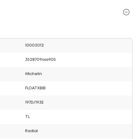
10003012
3528709466905
Michelin
FLOATXBIB
197D/193E
TL
Radial