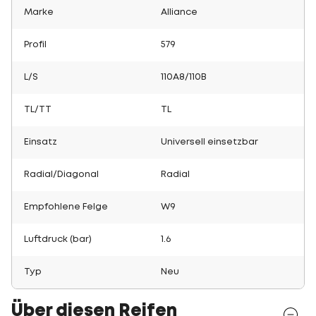
Marke
Alliance
Profil
579
L/S
110A8/110B
TL/TT
TL
Einsatz
Universell einsetzbar
Radial/Diagonal
Radial
Empfohlene Felge
W9
Luftdruck (bar)
1.6
Typ
Neu
Über diesen Reifen