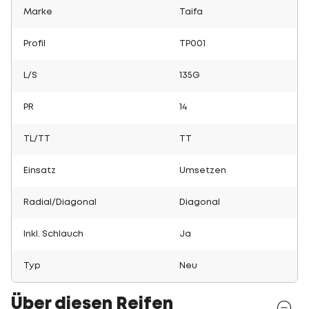
Marke
Taifa
Profil
TP001
L/S
135G
PR
14
TL/TT
TT
Einsatz
Umsetzen
Radial/Diagonal
Diagonal
Inkl. Schlauch
Ja
Typ
Neu
Über diesen Reifen