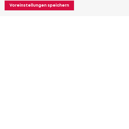
Voreinstellungen speichern
Über Heuver
Heuver
Geschichte
Mehr Über Heuver
Mein Heuver
Einloggen