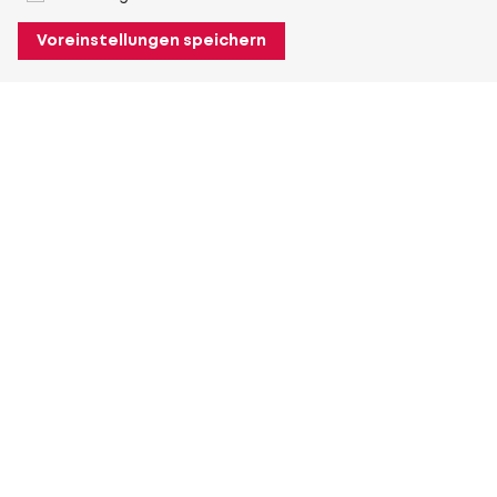
Voreinstellungen speichern
Über Heuver
Heuver
Geschichte
Mehr Über Heuver
Mein Heuver