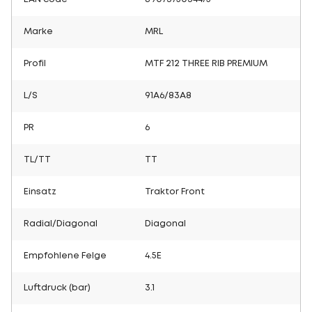
Marke
MRL
Profil
MTF 212 THREE RIB PREMIUM
L/S
91A6/83A8
PR
6
TL/TT
TT
Einsatz
Traktor Front
Radial/Diagonal
Diagonal
Empfohlene Felge
4.5E
Luftdruck (bar)
3.1