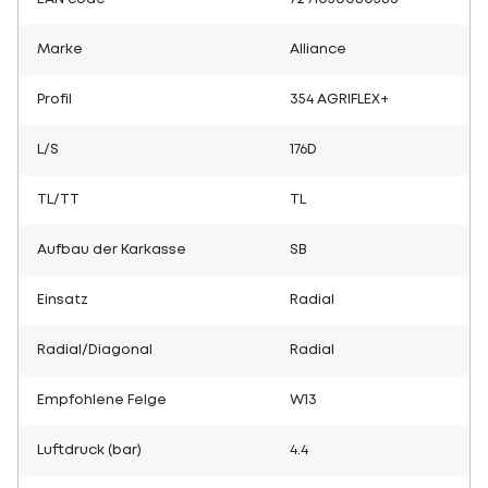
Marke
Alliance
Profil
354 AGRIFLEX+
L/S
176D
TL/TT
TL
Aufbau der Karkasse
SB
Einsatz
Radial
Radial/Diagonal
Radial
Empfohlene Felge
W13
Luftdruck (bar)
4.4