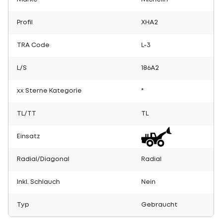
Profil
XHA2
TRA Code
L-3
L/S
186A2
xx Sterne Kategorie
*
TL/TT
TL
Einsatz
Radial/Diagonal
Radial
Inkl. Schlauch
Nein
Typ
Gebraucht