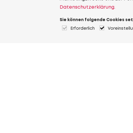
Datenschutzerklärung.
Sie können folgende Cookies set
Erforderlich
Voreinstell
Über Heuver
Heuver
Geschichte
Mehr Über Heuver