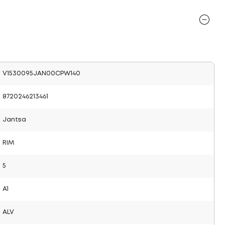
V1530095JAN00CPW140
8720246213461
Jantsa
RIM
5
A1
ALV