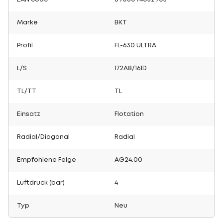
Marke
BKT
Profil
FL-630 ULTRA
L/S
172A8/161D
TL/TT
TL
Einsatz
Flotation
Radial/Diagonal
Radial
Empfohlene Felge
AG24.00
Luftdruck (bar)
4
Typ
Neu