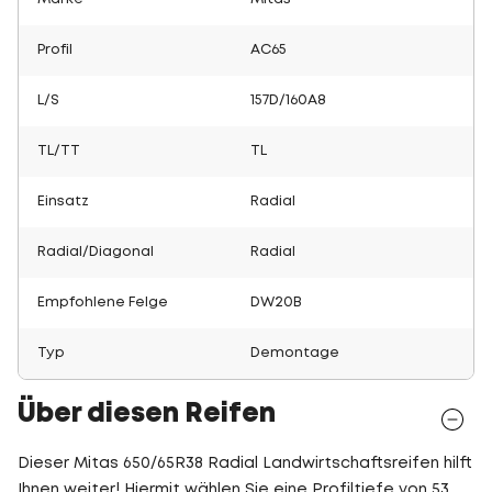
Profil
AC65
L/S
157D/160A8
TL/TT
TL
Einsatz
Radial
Radial/Diagonal
Radial
Empfohlene Felge
DW20B
Typ
Demontage
Über diesen Reifen
Dieser Mitas 650/65R38 Radial Landwirtschaftsreifen hilft
Ihnen weiter! Hiermit wählen Sie eine Profiltiefe von 53