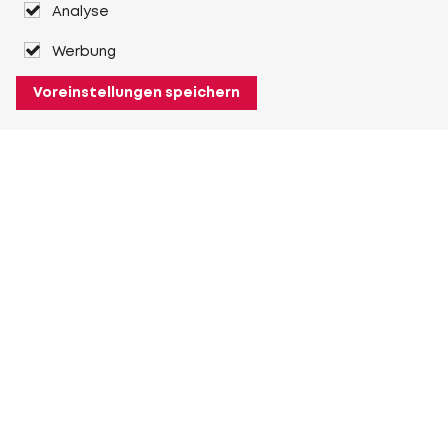
Analyse
Werbung
Voreinstellungen speichern
Über Heuver
Heuver
Geschichte
Mehr Über Heuver
Mein Heuver
Einloggen
Registrieren