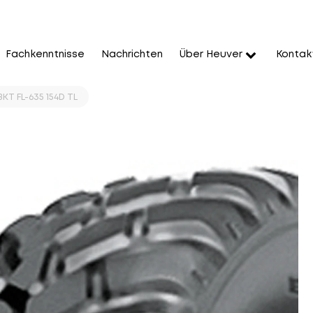
Fachkenntnisse
Nachrichten
Über Heuver
Kontak
KT FL-635 154D TL