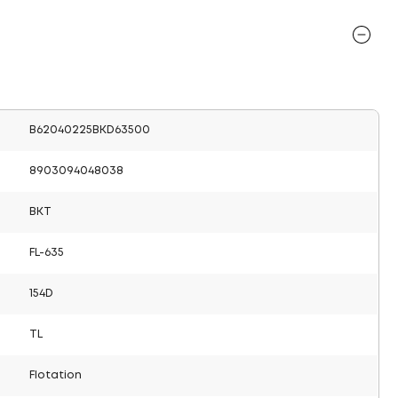
B62040225BKD63500
8903094048038
BKT
FL-635
154D
TL
Flotation