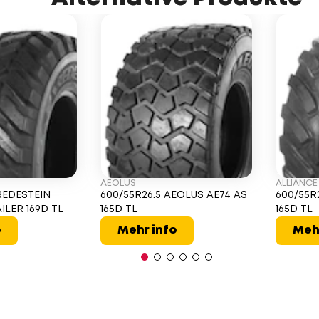
AEOLUS
ALLIANCE
REDESTEIN
600/55R26.5 AEOLUS AE74 AS
600/55R
ILER 169D TL
165D TL
165D TL
o
Mehr info
Meh