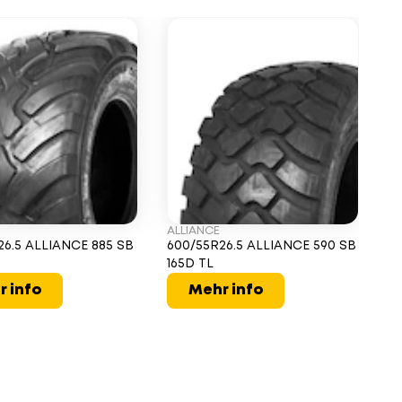
ALLIANCE
M
26.5 ALLIANCE 885 SB
600/55R26.5 ALLIANCE 590 SB
60
165D TL
F
T
r info
Mehr info