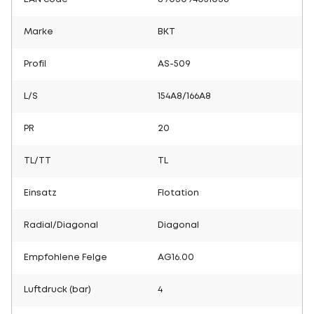
Marke
BKT
Profil
AS-509
L/S
154A8/166A8
PR
20
TL/TT
TL
Einsatz
Flotation
Radial/Diagonal
Diagonal
Empfohlene Felge
AG16.00
Luftdruck (bar)
4