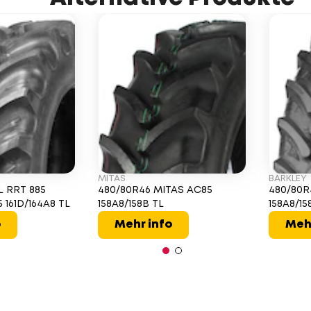
MITAS
BARKLEY
L RRT 885
480/80R46 MITAS AC85
480/80R
 161D/164A8 TL
158A8/158B TL
158A8/15
o
Mehr info
Meh