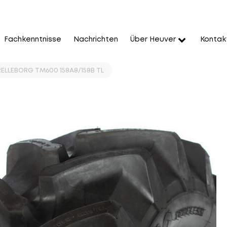
Fachkenntnisse
Nachrichten
Über Heuver
Kontak
ELLEBORG TM600 158A8/158B TL