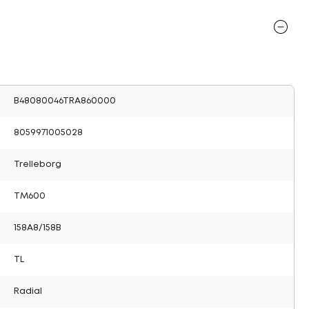
B48080046TRA860000
8059971005028
Trelleborg
TM600
158A8/158B
TL
Radial