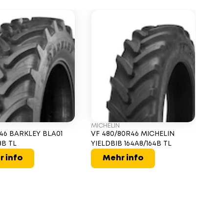
MICHELIN
AL
46 BARKLEY BLA01
VF 480/80R46 MICHELIN
V
8B TL
YIELDBIB 164A8/164B TL
AG
r info
Mehr info