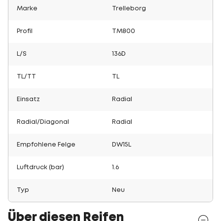
Marke
Trelleborg
Profil
TM800
L/S
136D
TL/TT
TL
Einsatz
Radial
Radial/Diagonal
Radial
Empfohlene Felge
DW15L
Luftdruck (bar)
1.6
Typ
Neu
Über diesen Reifen