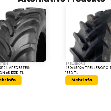
STEIN
TRELLEBORG
5R24 VREDESTEIN
480/65R24 TRELLEBORG 
ON 65 133D TL
133D TL
hr info
Mehr info