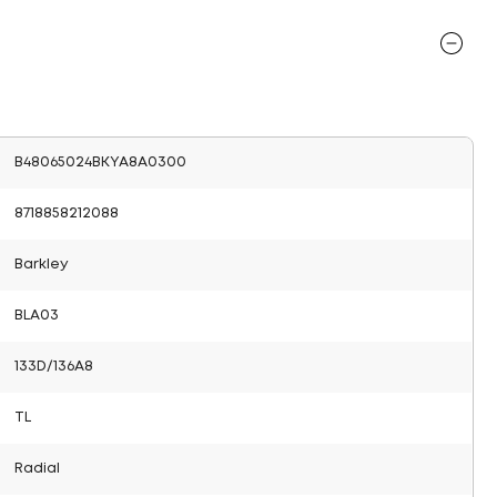
B48065024BKYA8A0300
8718858212088
Barkley
BLA03
133D/136A8
TL
Radial