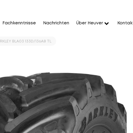
Fachkenntnisse
Nachrichten
Über Heuver
Kontak
RKLEY BLA03 133D/136A8 TL