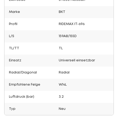
Marke
BKT
Profil
RIDEMAX IT-696
L/S
159A8/155D
TL/TT
TL
Einsatz
Universell einsetzbar
Radial/Diagonal
Radial
Empfohlene Felge
W14L
Luftdruck (bar)
3.2
Typ
Neu