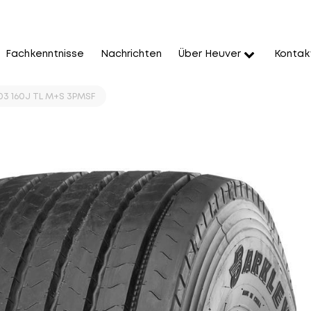
Fachkenntnisse
Nachrichten
Über Heuver
Kontak
03 160J TL M+S 3PMSF