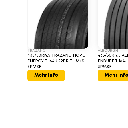
TRAZANO
ALBOURGH
435/50R19.5 TRAZANO NOVO
435/50R19.5 
ENERGY T 164J 22PR TL M+S
ENDURE T 164J
3PMSF
3PMSF
Mehr info
Mehr inf