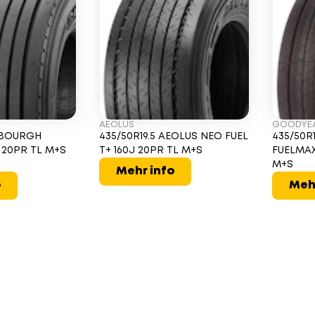
AEOLUS
GOODYE
ALBOURGH
435/50R19.5 AEOLUS NEO FUEL
435/50R
 20PR TL M+S
T+ 160J 20PR TL M+S
FUELMAX
M+S
Mehr info
o
Meh