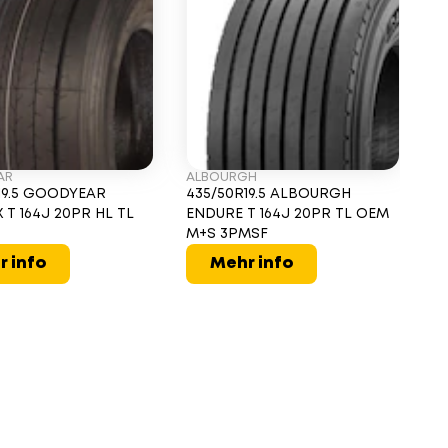
AR
ALBOURGH
19.5 GOODYEAR
435/50R19.5 ALBOURGH
 T 164J 20PR HL TL
ENDURE T 164J 20PR TL OEM
M+S 3PMSF
r info
Mehr info