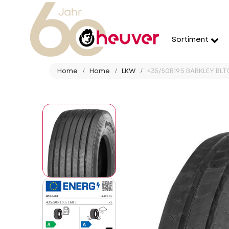
Sortiment
Home
Home
LKW
435/50R19.5 BARKLEY BLT