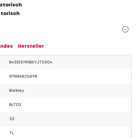
atorisch
atorisch
Index
Hersteller
B43550195BKYJT0304
8718858216598
Barkley
BLT03
20
TL