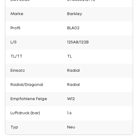
Marke
Barkley
Profil
BLA02
L/S
125A8/122B
TL/TT
TL
Einsatz
Radial
Radial/Diagonal
Radial
Empfohlene Felge
W12
Luftdruck (bar)
1.6
Typ
Neu