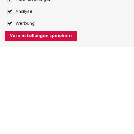
Analyse
Werbung
Voreinstellungen speichern
Über Heuver
Heuver
Geschichte
Mehr Über Heuver
Mein Heuver
Einloggen