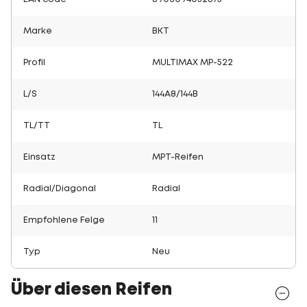
Marke
BKT
Profil
MULTIMAX MP-522
L/S
144A8/144B
TL/TT
TL
Einsatz
MPT-Reifen
Radial/Diagonal
Radial
Empfohlene Felge
11
Typ
Neu
Über diesen Reifen