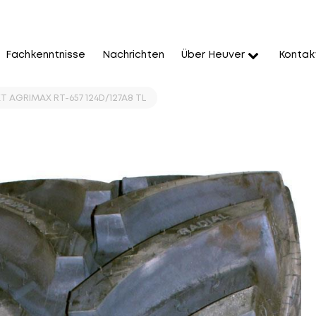
Fachkenntnisse
Nachrichten
Über Heuver
Kontak
T AGRIMAX RT-657 124D/127A8 TL