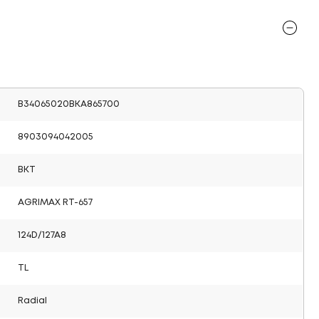
B34065020BKA865700
8903094042005
BKT
AGRIMAX RT-657
124D/127A8
TL
Radial