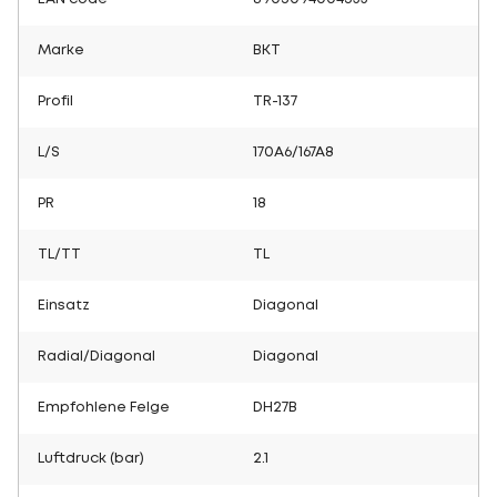
Marke
BKT
Profil
TR-137
L/S
170A6/167A8
PR
18
TL/TT
TL
Einsatz
Diagonal
Radial/Diagonal
Diagonal
Empfohlene Felge
DH27B
Luftdruck (bar)
2.1