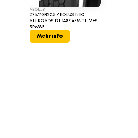
AEOLUS
275/70R22.5 AEOLUS NEO
ALLROADS D+ 148/145M TL M+S
3PMSF
Mehr info