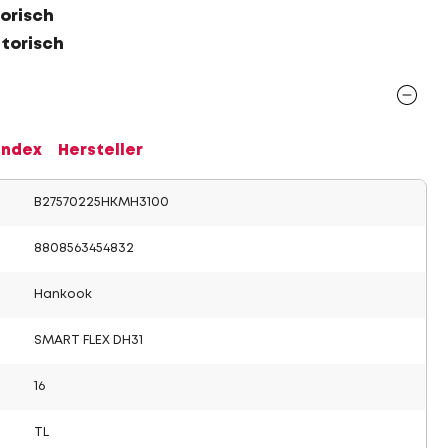
orisch
atorisch
Index
Hersteller
B27570225HKMH3100
8808563454832
Hankook
SMART FLEX DH31
16
TL