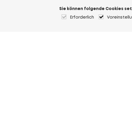
Sie können folgende Cookies set
Erforderlich
Voreinstell
Über Heuver
Heuver
Geschichte
Mehr Über Heuver