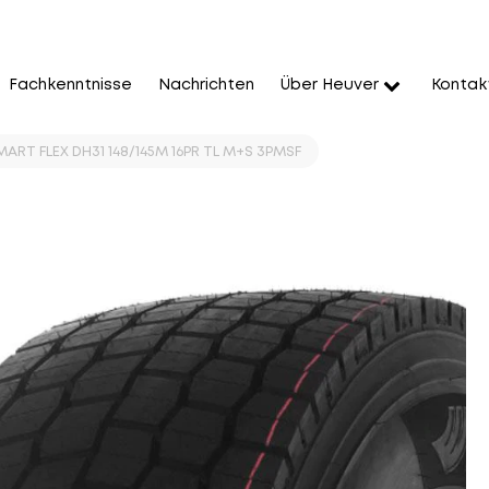
Fachkenntnisse
Nachrichten
Über Heuver
Kontak
RT FLEX DH31 148/145M 16PR TL M+S 3PMSF