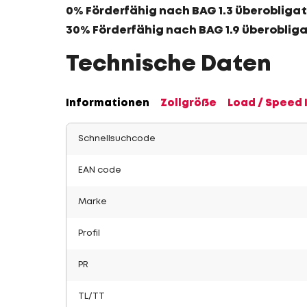
0% Förderfähig nach BAG 1.3 überobligat
30% Förderfähig nach BAG 1.9 überoblig
Technische Daten
Informationen
Zollgröße
Load / Speed 
Schnellsuchcode
EAN code
Marke
Profil
PR
TL/TT