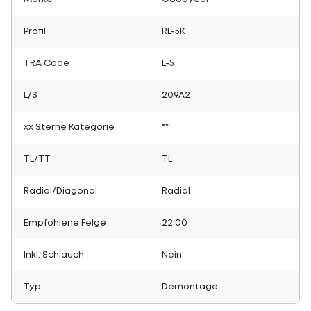
Profil
RL-5K
TRA Code
L-5
L/S
209A2
xx Sterne Kategorie
**
TL/TT
TL
Radial/Diagonal
Radial
Empfohlene Felge
22.00
Inkl. Schlauch
Nein
Typ
Demontage