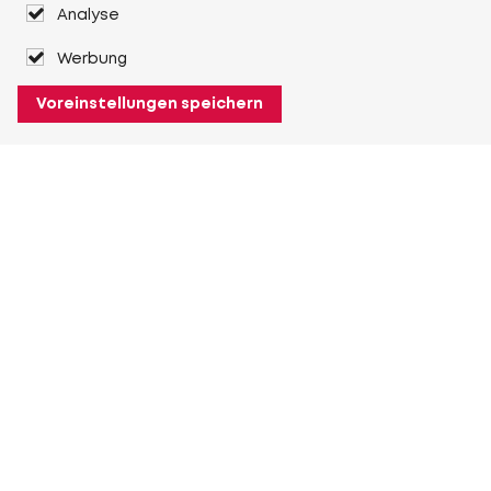
Analyse
Werbung
Voreinstellungen speichern
Über Heuver
Heuver
Geschichte
Mehr Über Heuver