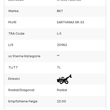
Marke
BKT
Profil
EARTHMAX SR-53
TRA Code
L-5
L/S
209A2
xx Sterne Kategorie
**
TL/TT
TL
Einsatz
Radial/Diagonal
Radial
Empfohlene Felge
22.00