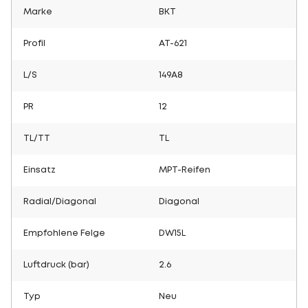
Marke
BKT
Profil
AT-621
L/S
149A8
PR
12
TL/TT
TL
Einsatz
MPT-Reifen
Radial/Diagonal
Diagonal
Empfohlene Felge
DW15L
Luftdruck (bar)
2.6
Typ
Neu