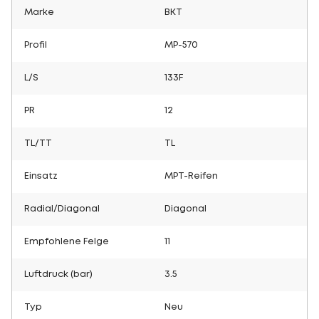
Marke
BKT
Profil
MP-570
L/S
133F
PR
12
TL/TT
TL
Einsatz
MPT-Reifen
Radial/Diagonal
Diagonal
Empfohlene Felge
11
Luftdruck (bar)
3.5
Typ
Neu