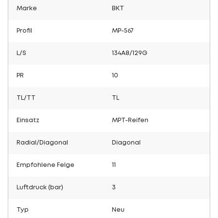
Marke
BKT
Profil
MP-567
L/S
134A8/129G
PR
10
TL/TT
TL
Einsatz
MPT-Reifen
Radial/Diagonal
Diagonal
Empfohlene Felge
11
Luftdruck (bar)
3
Typ
Neu