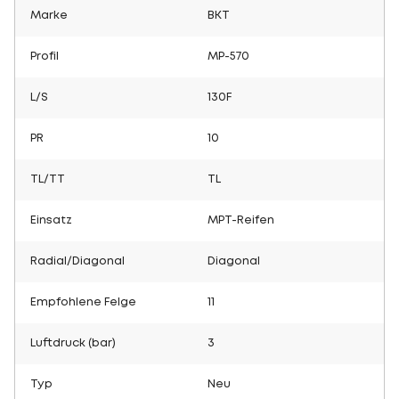
Marke
BKT
Profil
MP-570
L/S
130F
PR
10
TL/TT
TL
Einsatz
MPT-Reifen
Radial/Diagonal
Diagonal
Empfohlene Felge
11
Luftdruck (bar)
3
Typ
Neu