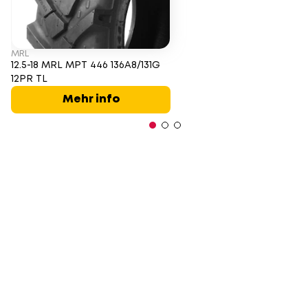
MRL
12.5-18 MRL MPT 446 136A8/131G
12PR TL
Mehr info