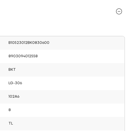
B10523012BK0830600
8903094012558
BKT
LG-306
102A6
8
TL