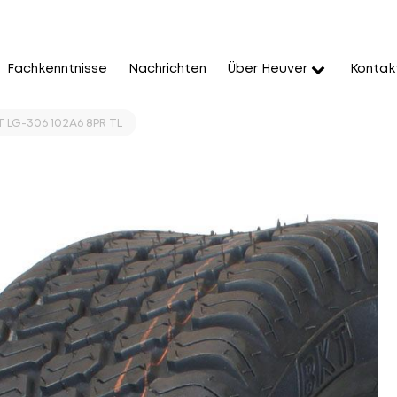
Fachkenntnisse
Nachrichten
Über Heuver
Kontak
T LG-306 102A6 8PR TL