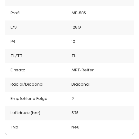
Profil
MP-585
L/S
128G
PR
10
TL/TT
TL
Einsatz
MPT-Reifen
Radial/Diagonal
Diagonal
Empfohlene Felge
9
Luftdruck (bar)
3.75
Typ
Neu