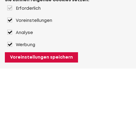
Sie können folgende Cookies setzen:
Erforderlich
Voreinstellungen
Analyse
Werbung
Voreinstellungen speichern
Über Heuver
Heuver
Geschichte
Mehr Über Heuver
Mein Heuver